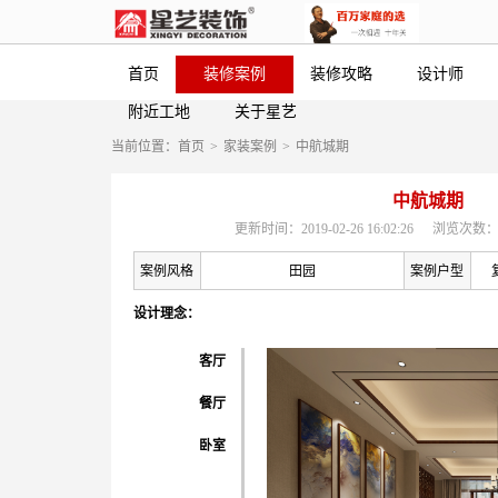
首页
装修案例
装修攻略
设计师
附近工地
关于星艺
当前位置：
首页
>
家装案例
>
中航城期
中航城期
更新时间：2019-02-26 16:02:26
浏览次数：
案例风格
田园
案例户型
设计理念：
客厅
餐厅
卧室