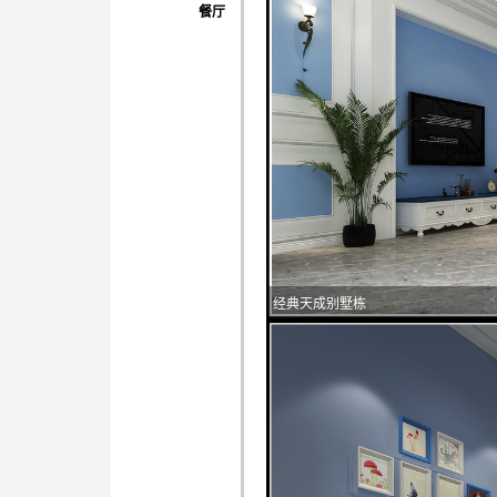
餐厅
经典天成别墅栋