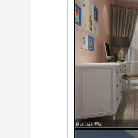
经典天成别墅栋