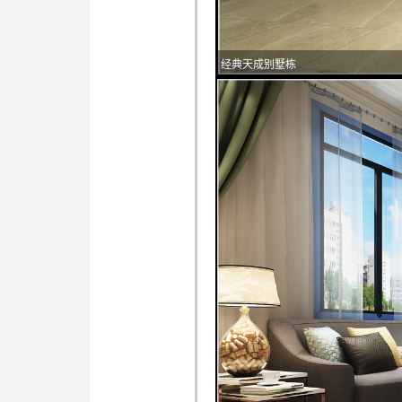
经典天成别墅栋