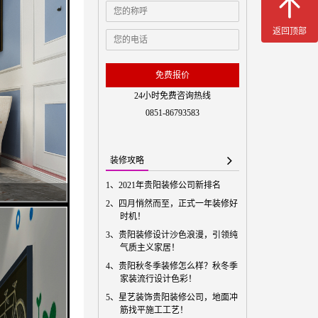
免费预
返回顶部
免费报价
24小时免费咨询热线
0851-86793583
装修攻略
1、
2021年贵阳装修公司新排名
2、
四月悄然而至，正式一年装修好
时机！
3、
贵阳装修设计沙色浪漫，引领纯
气质主义家居！
4、
贵阳秋冬季装修怎么样？秋冬季
家装流行设计色彩！
5、
星艺装饰贵阳装修公司，地面冲
筋找平施工工艺！