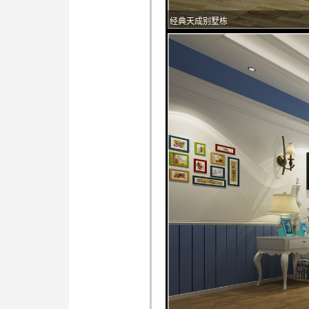
经典天成别墅栋