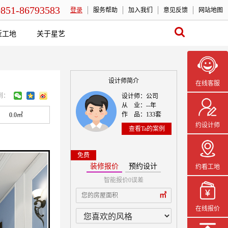
0851-86793583
登录
服务帮助
加入我们
意见反馈
网站地图
近工地
关于星艺
设计师简介
在线客服
到：
设计师：公司
从 业：--年
作 品：133套
0.0㎡
约设计师
查看Ta的案例
免费
装修报价
预约设计
约看工地
智能报价0误差
本案设计师一
㎡
在线报价