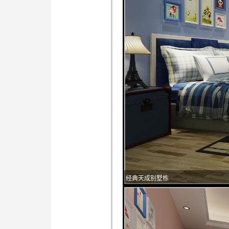
经典天成别墅栋