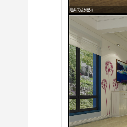
经典天成别墅栋