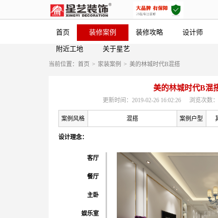
首页
装修案例
装修攻略
设计师
附近工地
关于星艺
当前位置：
首页
>
家装案例
>
美的林城时代B混搭
美的林城时代B混
更新时间：2019-02-26 16:02:26
浏览次数：
案例风格
混搭
案例户型
设计理念：
客厅
餐厅
主卧
娱乐室