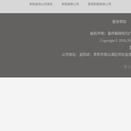
贵阳装饰公司排名
贵阳装修公司
贵阳别墅装修公司
服务帮助
版权声明：最终解释权归
Copyright © 2016-20
公司地址：金阳店：贵阳市观山湖区世纪金源
贵公网