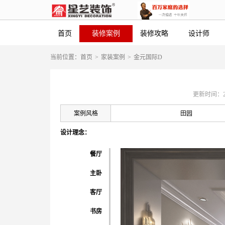
首页
装修案例
装修攻略
设计师
当前位置：
首页
>
家装案例
>
金元国际D
更新时间：2019
案例风格
田园
设计理念：
餐厅
主卧
客厅
书房