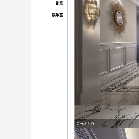
卧室
娱乐室
金元国际D