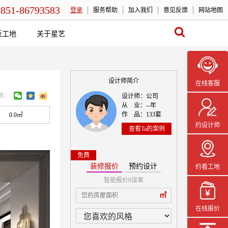
0851-86793583
登录
服务帮助
加入我们
意见反馈
网站地图
近工地
关于星艺
设计师简介
在线客服
到：
设计师：公司
从 业：--年
作 品：133套
0.0㎡
约设计师
查看Ta的案例
免费
装修报价
预约设计
约看工地
智能报价0误差
本案设计师一
㎡
在线报价