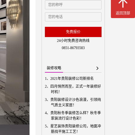
免费预
返回顶部
免费报价
24小时免费咨询热线
0851-86793583
装修攻略
1、
2021年贵阳装修公司新排名
2、
四月悄然而至，正式一年装修好
时机！
3、
贵阳装修设计沙色浪漫，引领纯
气质主义家居！
4、
贵阳秋冬季装修怎么样？秋冬季
家装流行设计色彩！
5、
星艺装饰贵阳装修公司，地面冲
筋找平施工工艺！