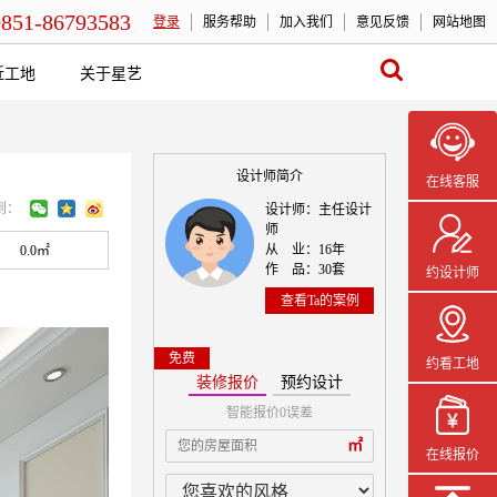
0851-86793583
登录
服务帮助
加入我们
意见反馈
网站地图
近工地
关于星艺
设计师简介
在线客服
到：
设计师：主任设计
师
从 业：16年
0.0㎡
作 品：30套
约设计师
查看Ta的案例
免费
约看工地
装修报价
预约设计
智能报价0误差
本案设计师一
㎡
在线报价