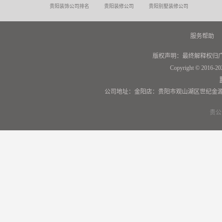
贵阳装饰公司排名
贵阳装修公司
贵阳别墅装修公司
服务帮助
版权声明：最终解释权归
Copyright © 2016-20
公司地址：金阳店：贵阳市观山湖区世纪金源
贵公网