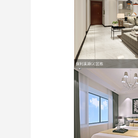
保利溪湖GC区栋