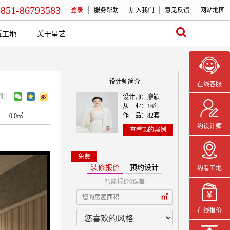
0851-86793583
登录
服务帮助
加入我们
意见反馈
网站地图
近工地
关于星艺
设计师简介
在线客服
到：
设计师：廖颖
从 业：16年
作 品：82套
0.0㎡
约设计师
查看Ta的案例
免费
装修报价
预约设计
约看工地
智能报价0误差
本案设计师一
㎡
在线报价