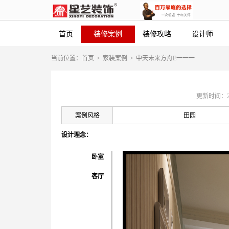
首页
装修案例
装修攻略
设计师
当前位置：
首页
>
家装案例
>
中天未来方舟E一一一
更新时间：2019
案例风格
田园
设计理念：
卧室
客厅