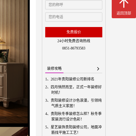
免费预
返回顶部
免费报价
24小时免费咨询热线
0851-86793583
装修攻略
1、
2021年贵阳装修公司新排名
2、
四月悄然而至，正式一年装修好
时机！
3、
贵阳装修设计沙色浪漫，引领纯
气质主义家居！
4、
贵阳秋冬季装修怎么样？秋冬季
家装流行设计色彩！
5、
星艺装饰贵阳装修公司，地面冲
筋找平施工工艺！